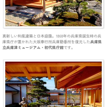
真新しい和風建築と日本庭園。1868年の兵庫県誕生時の兵
庫県庁が置かれた大坂奉行所兵庫勤番所を復元した
兵庫県
立兵庫津ミュージアム・初代県庁館
です。