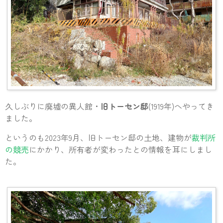
久しぶりに廃墟の異人館・
旧トーセン邸
(1919年)へやってき
ました。
というのも2023年9月、旧トーセン邸の土地、建物が
裁判所
の競売
にかかり、所有者が変わったとの情報を耳にしまし
た。