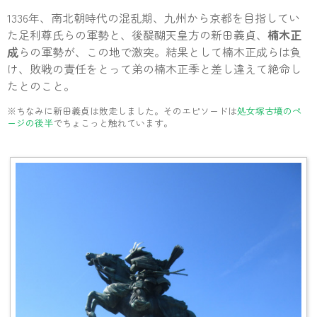
1336年、南北朝時代の混乱期、九州から京都を目指してい
た足利尊氏らの軍勢と、後醍醐天皇方の新田義貞、
楠木正
成
らの軍勢が、この地で激突。結果として楠木正成らは負
け、敗戦の責任をとって弟の楠木正季と差し違えて絶命し
たとのこと。
※ちなみに新田義貞は敗走しました。そのエピソードは
処女塚古墳のペ
ージの後半
でちょこっと触れています。