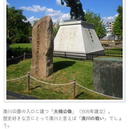
湊川公園の入口に建つ「
大楠公像
」（1935年建立）。
歴史好きな方にとって湊川と言えば「
湊川の戦い
」でしょ
う。