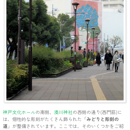
神戸文化ホール
の南側、
湊川神社
の西側の通り(西門筋)に
は、個性的な彫刻がたくさん飾られた「
みどりと彫刻の
道
」が整備されています。ここでは、そのいくつかをご紹