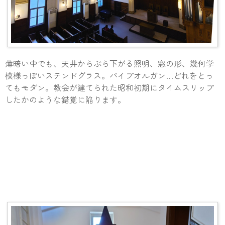
薄暗い中でも、天井からぶら下がる照明、窓の形、幾何学
模様っぽいステンドグラス。パイプオルガン…どれをとっ
てもモダン。教会が建てられた昭和初期にタイムスリップ
したかのような錯覚に陥ります。