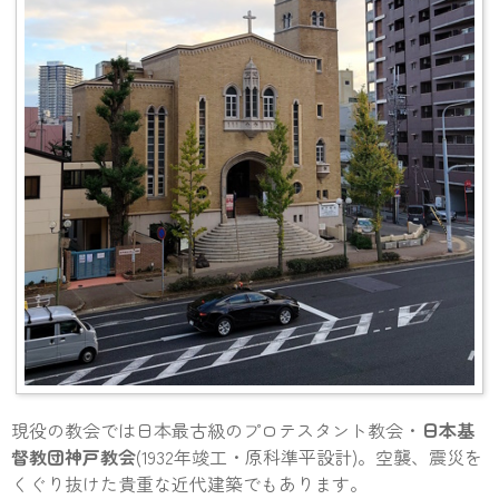
現役の教会では日本最古級のプロテスタント教会・
日本基
督教団神戸教会
(1932年竣工・原科準平設計)。空襲、震災を
くぐり抜けた貴重な近代建築でもあります。